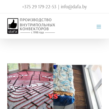
Skip
+375 29 179-22-53
|
info@dafa.by
to
content
View
Larger
Image